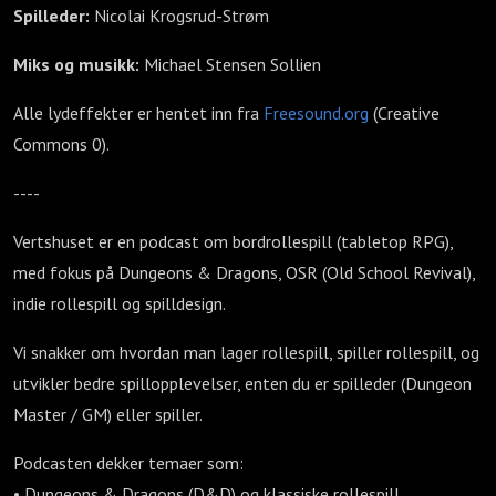
Spilleder:
Nicolai Krogsrud-Strøm
Miks og musikk:
Michael Stensen Sollien
Alle lydeffekter er hentet inn fra
Freesound.org
(Creative
Commons 0).
----
Vertshuset er en podcast om bordrollespill (tabletop RPG),
med fokus på Dungeons & Dragons, OSR (Old School Revival),
indie rollespill og spilldesign.
Vi snakker om hvordan man lager rollespill, spiller rollespill, og
utvikler bedre spillopplevelser, enten du er spilleder (Dungeon
Master / GM) eller spiller.
Podcasten dekker temaer som:
• Dungeons & Dragons (D&D) og klassiske rollespill