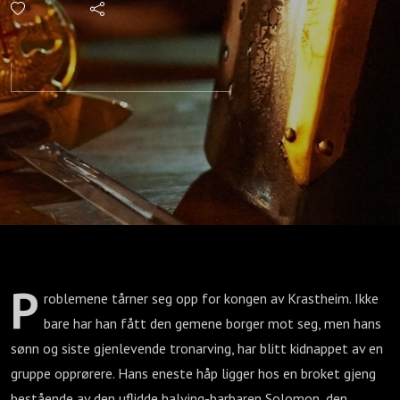
Hardcore
Mode -
Kongens
last -
Episode 5
P
roblemene tårner seg opp for kongen av Krastheim. Ikke
bare har han fått den gemene borger mot seg, men hans
sønn og siste gjenlevende tronarving, har blitt kidnappet av en
gruppe opprørere. Hans eneste håp ligger hos en broket gjeng
bestående av den uflidde halving-barbaren Solomon, den