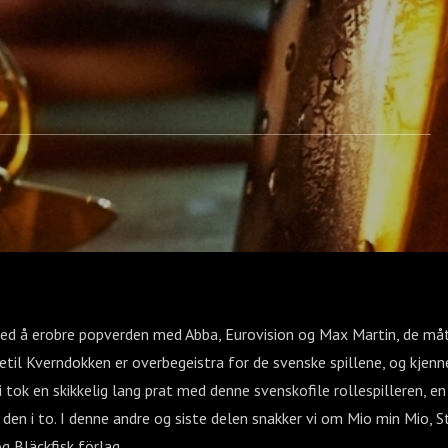
en) - Del 2
med å erobre popverden med Abba, Eurovision og Max Martin, de måt
Kjetil Kverndokken er overbegeistra for de svenske spillene, og kjenn
Vi tok en skikkelig lang prat med denne svenskofile rollespilleren, e
 den i to. I denne andre og siste delen snakker vi om Mio min Mio, 
 Bläckfisk förlag.