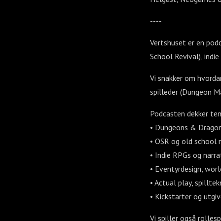
----
Vertshuset er en pod
School Revival), indie 
Vi snakker om hvordan 
spilleder (Dungeon Mas
Podcasten dekker te
• Dungeons & Dragons
• OSR og old school r
• Indie RPGs og narrat
• Eventyrdesign, wor
• Actual play, spillte
• Kickstarter og utgiv
Vi spiller også rollesp