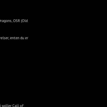
Dragons, OSR (Old
velser, enten du er
i spiller Call of