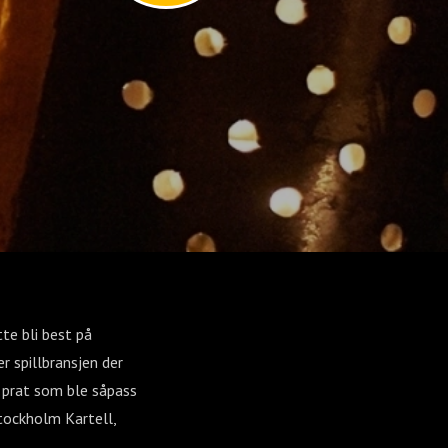
te bli best på
er spillbransjen der
n prat som ble såpass
Stockholm Kartell,