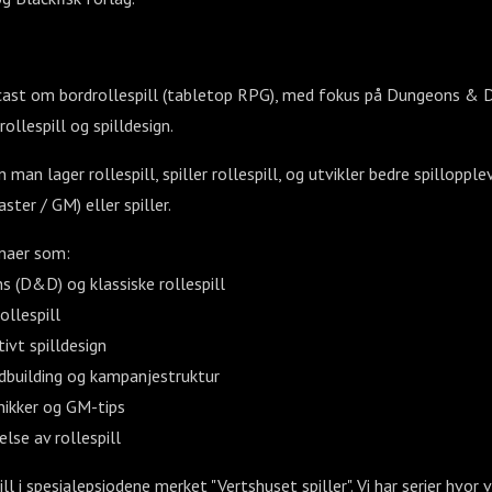
cast om bordrollespill (tabletop RPG), med fokus på Dungeons & 
rollespill og spilldesign.
man lager rollespill, spiller rollespill, og utvikler bedre spillopple
ter / GM) eller spiller.
maer som:
 (D&D) og klassiske rollespill
ollespill
ivt spilldesign
ldbuilding og kampanjestruktur
knikker og GM-tips
else av rollespill
ill i spesialepsiodene merket "Vertshuset spiller". Vi har serier hvor v