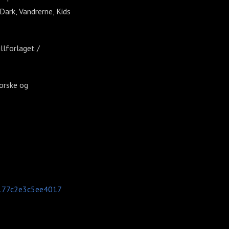
Dark, Vandrerne, Kids
llforlaget /
norske og
c177c2e3c5ee4017