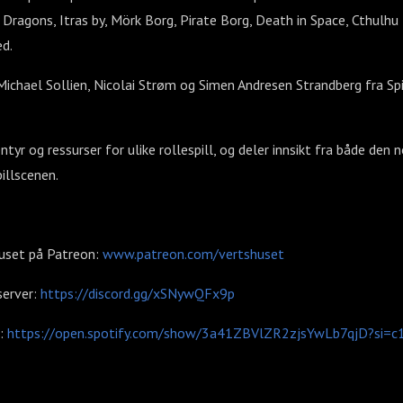
ragons, Itras by, Mörk Borg, Pirate Borg, Death in Space, Cthulhu 
d.
Michael Sollien, Nicolai Strøm og Simen Andresen Strandberg fra Spi
ventyr og ressurser for ulike rollespill, og deler innsikt fra både den 
illscenen.
uset på Patreon:
www.patreon.com/vertshuset
server:
https://discord.gg/xSNywQFx9p
l:
https://open.spotify.com/show/3a41ZBVlZR2zjsYwLb7qjD?si=