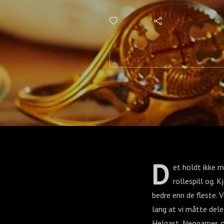
Kverndokk
D
et holdt ikke 
rollespill og. 
bedre enn de fleste. 
lang at vi måtte dele
Helgast, Neogames og