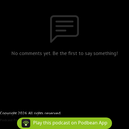
No comments yet. Be the first to say something!
Copyright 2026 All rights reserved.
Podcast Powered By
Podbean
Play this podcast on Podbean App