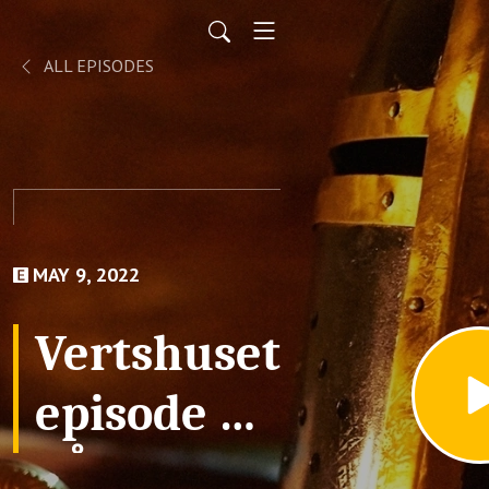
ALL EPISODES
MAY 9, 2022
Vertshuset
episode 66
- Å bryte